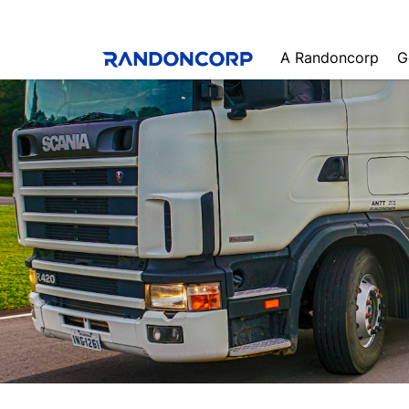
A Randoncorp
G