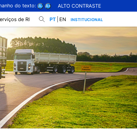
manho do texto:
ALTO CONTRASTE
A-
A+
erviços de RI
PT
EN
INSTITUCIONAL