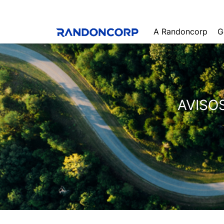
A Randoncorp
G
AVISO