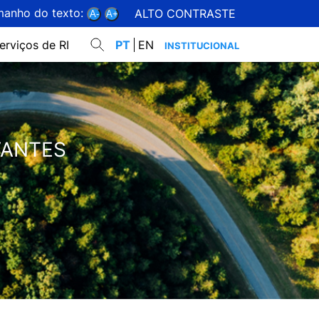
manho do texto:
ALTO CONTRASTE
A-
A+
erviços de RI
PT
EN
INSTITUCIONAL
VANTES