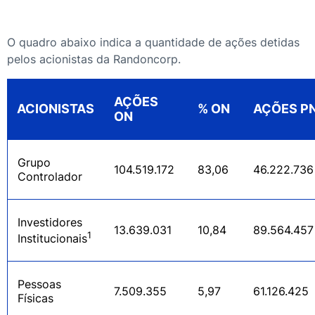
O quadro abaixo indica a quantidade de ações detidas
pelos acionistas da Randoncorp.
AÇÕES
ACIONISTAS
% ON
AÇÕES P
ON
cancelar
Grupo
104.519.172
83,06
46.222.736
Controlador
Investidores
13.639.031
10,84
89.564.457
1
Institucionais
Pessoas
7.509.355
5,97
61.126.425
Físicas