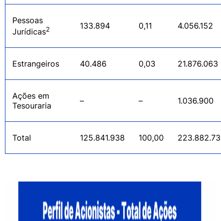
Pessoas
133.894
0,11
4.056.152
2
Jurídicas
Estrangeiros
40.486
0,03
21.876.063
Ações em
–
–
1.036.900
Tesouraria
Total
125.841.938
100,00
223.882.7